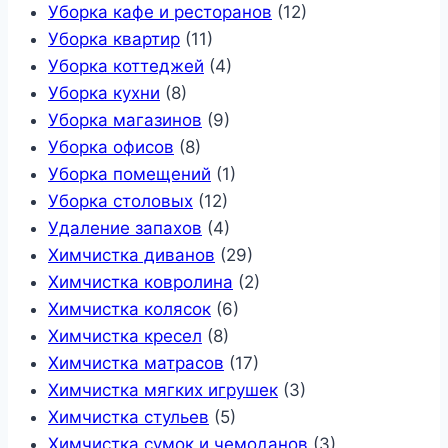
Уборка кафе и ресторанов
(12)
Уборка квартир
(11)
Уборка коттеджей
(4)
Уборка кухни
(8)
Уборка магазинов
(9)
Уборка офисов
(8)
Уборка помещений
(1)
Уборка столовых
(12)
Удаление запахов
(4)
Химчистка диванов
(29)
Химчистка ковролина
(2)
Химчистка колясок
(6)
Химчистка кресел
(8)
Химчистка матрасов
(17)
Химчистка мягких игрушек
(3)
Химчистка стульев
(5)
Химчистка сумок и чемоданов
(3)