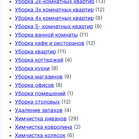
Уборка 2х-комнатных квартир
(13)
Уборка 3х комнатных квартир
(12)
Уборка 4х комнатных квартир
(9)
Уборка 5- комнатных квартир
(9)
Уборка ванной комнаты
(11)
Уборка кафе и ресторанов
(12)
Уборка квартир
(11)
Уборка коттеджей
(4)
Уборка кухни
(8)
Уборка магазинов
(9)
Уборка офисов
(8)
Уборка помещений
(1)
Уборка столовых
(12)
Удаление запахов
(4)
Химчистка диванов
(29)
Химчистка ковролина
(2)
Химчистка колясок
(6)