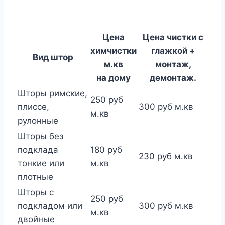
Цена
Цена чистки с
химчистки
глажкой +
Вид штор
м.кв
монтаж,
на дому
демонтаж.
Шторы римские,
250 руб
плиссе,
300 руб м.кв
м.кв
рулонные
Шторы без
подклада
180 руб
230 руб м.кв
тонкие или
м.кв
плотные
Шторы с
250 руб
подкладом или
300 руб м.кв
м.кв
двойные