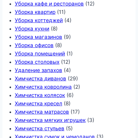
Уборка кафе и ресторанов
(12)
Уборка квартир
(11)
Уборка коттеджей
(4)
Уборка кухни
(8)
Уборка магазинов
(9)
Уборка офисов
(8)
Уборка помещений
(1)
Уборка столовых
(12)
Удаление запахов
(4)
Химчистка диванов
(29)
Химчистка ковролина
(2)
Химчистка колясок
(6)
Химчистка кресел
(8)
Химчистка матрасов
(17)
Химчистка мягких игрушек
(3)
Химчистка стульев
(5)
Химчистка сумок и чемоданов
(3)