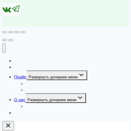
Каталог
Наши работы
Прайс
Развернуть дочернее меню
Прайс цен на химчистку
Прайс цен на мойку окон
О нас
Развернуть дочернее меню
Филиалы компании
Контакты