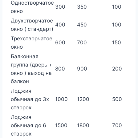
Одностворчатое
300
350
100
окно
Двухстворчатое
400
450
100
окно ( стандарт)
Трехстворчатое
600
700
150
окно
Балконная
группа (дверь +
800
900
200
окно ) выход на
балкон
Лоджия
обычная до 3х
1000
1200
500
створок
Лоджия
обычная до 6
1500
1800
700
створок