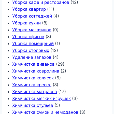
Уборка кафе и ресторанов
(12)
Уборка квартир
(11)
Уборка коттеджей
(4)
Уборка кухни
(8)
Уборка магазинов
(9)
Уборка офисов
(8)
Уборка помещений
(1)
Уборка столовых
(12)
Удаление запахов
(4)
Химчистка диванов
(29)
Химчистка ковролина
(2)
Химчистка колясок
(6)
Химчистка кресел
(8)
Химчистка матрасов
(17)
Химчистка мягких игрушек
(3)
Химчистка стульев
(5)
Химчистка сумок и чемоданов
(3)