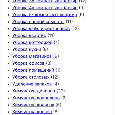
Уборка 3х комнатных квартир
(12)
Уборка 4х комнатных квартир
(9)
Уборка 5- комнатных квартир
(9)
Уборка ванной комнаты
(11)
Уборка кафе и ресторанов
(12)
Уборка квартир
(11)
Уборка коттеджей
(4)
Уборка кухни
(8)
Уборка магазинов
(9)
Уборка офисов
(8)
Уборка помещений
(1)
Уборка столовых
(12)
Удаление запахов
(4)
Химчистка диванов
(29)
Химчистка ковролина
(2)
Химчистка колясок
(6)
Химчистка кресел
(8)