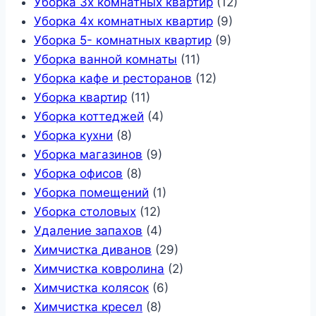
Уборка 3х комнатных квартир
(12)
Уборка 4х комнатных квартир
(9)
Уборка 5- комнатных квартир
(9)
Уборка ванной комнаты
(11)
Уборка кафе и ресторанов
(12)
Уборка квартир
(11)
Уборка коттеджей
(4)
Уборка кухни
(8)
Уборка магазинов
(9)
Уборка офисов
(8)
Уборка помещений
(1)
Уборка столовых
(12)
Удаление запахов
(4)
Химчистка диванов
(29)
Химчистка ковролина
(2)
Химчистка колясок
(6)
Химчистка кресел
(8)